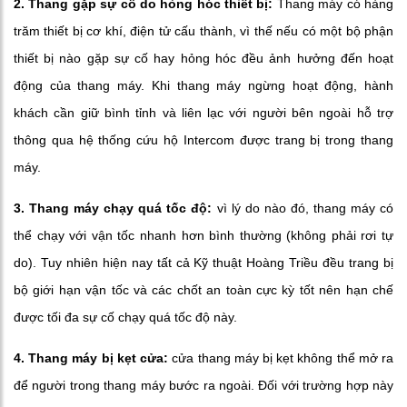
2. Thang gặp sự cố do hỏng hóc thiết bị:
Thang máy có hàng
trăm thiết bị cơ khí, điện tử cấu thành, vì thế nếu có một bộ phận
thiết bị nào gặp sự cố hay hỏng hóc đều ảnh hưởng đến hoạt
động của thang máy. Khi thang máy ngừng hoạt động, hành
khách cần giữ bình tỉnh và liên lạc với người bên ngoài hỗ trợ
thông qua hệ thống cứu hộ Intercom được trang bị trong thang
máy.
3. Thang máy chạy quá tốc độ:
vì lý do nào đó, thang máy có
thể chạy với vận tốc nhanh hơn bình thường (không phải rơi tự
do). Tuy nhiên hiện nay tất cả Kỹ thuật Hoàng Triều đều trang bị
bộ giới hạn vận tốc và các chốt an toàn cực kỳ tốt nên hạn chế
được tối đa sự cố chạy quá tốc độ này.
4. Thang máy bị kẹt cửa:
cửa thang máy bị kẹt không thể mở ra
để người trong thang máy bước ra ngoài. Đối với trường hợp này