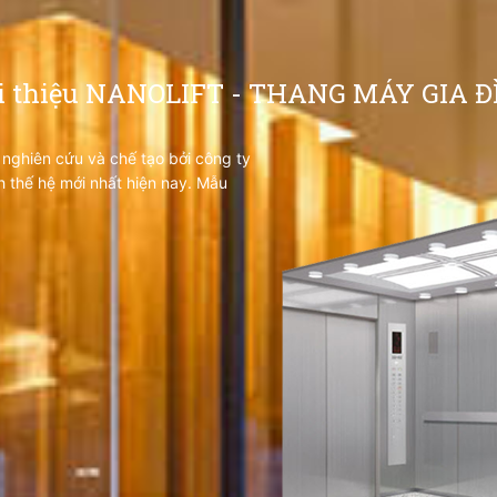
i thiệu NANOLIFT - THANG MÁY GIA 
 nghiên cứu và chế tạo bởi công ty
h thế hệ mới nhất hiện nay. Mẫu