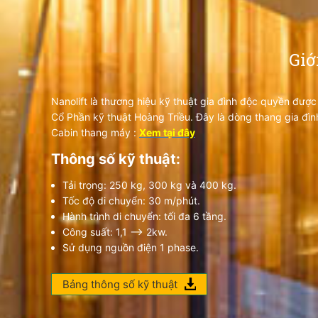
Giớ
Nanolift là thương hiệu kỹ thuật gia đình độc quyền được
Cổ Phần kỹ thuật Hoàng Triều. Đây là dòng thang gia đìn
Cabin thang máy :
Xem tại đây
Thông số kỹ thuật:
Tải trọng: 250 kg, 300 kg và 400 kg.
Tốc độ di chuyển: 30 m/phút.
Hành trình di chuyển: tối đa 6 tầng.
Công suất: 1,1 --> 2kw.
Sử dụng nguồn điện 1 phase.
Bảng thông số kỹ thuật