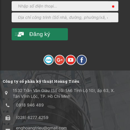
Đăng ký
Công ty cổ phần kỹ thuật Hoàng Triều
1532 Trần Văn Giàu (Số cũ: 1A6 Tỉnh Lộ 10), ấp 63, X.
Tân Vĩnh Lộc, TP. Hồ Chí Minh
0918 946 489
(028) 6277 4259
enghoangtrieu@gmail.com