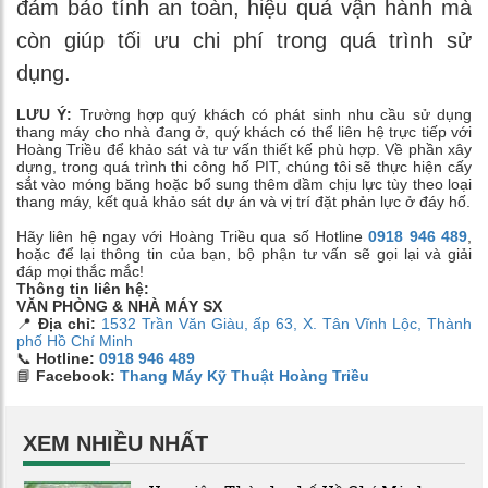
đảm bảo tính an toàn, hiệu quả vận hành mà
còn giúp tối ưu chi phí trong quá trình sử
dụng.
LƯU Ý:
Trường hợp quý khách có phát sinh nhu cầu sử dụng
thang máy cho nhà đang ở, quý khách có thể liên hệ trực tiếp với
Hoàng Triều để khảo sát và tư vấn thiết kế phù hợp. Về phần xây
dựng, trong quá trình thi công hố PIT, chúng tôi sẽ thực hiện cấy
sắt vào móng băng hoặc bổ sung thêm dầm chịu lực tùy theo loại
thang máy, kết quả khảo sát dự án và vị trí đặt phản lực ở đáy hố.
Hãy liên hệ ngay với Hoàng Triều qua số Hotline
0918 946 489
,
hoặc để lại thông tin của bạn, bộ phận tư vấn sẽ gọi lại và giải
đáp mọi thắc mắc!
Thông tin liên hệ:
VĂN PHÒNG & NHÀ MÁY SX
📍
Địa chỉ:
1532 Trần Văn Giàu, ấp 63, X. Tân Vĩnh Lộc, Thành
phố Hồ Chí Minh
📞
Hotline:
0918 946 489
📘
Facebook:
Thang Máy Kỹ Thuật Hoàng Triều
XEM NHIỀU NHẤT