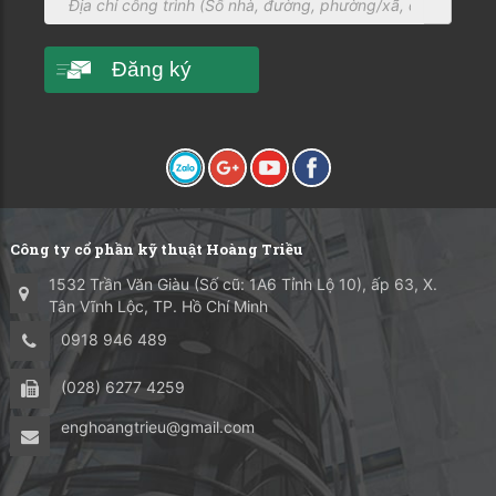
Đăng ký
Công ty cổ phần kỹ thuật Hoàng Triều
1532 Trần Văn Giàu (Số cũ: 1A6 Tỉnh Lộ 10), ấp 63, X.
Tân Vĩnh Lộc, TP. Hồ Chí Minh
0918 946 489
(028) 6277 4259
enghoangtrieu@gmail.com